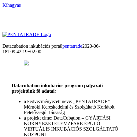
Kihagyás
Datacubation inkubációs portál
pentatrade
2020-06-
18T09:42:19+02:00
Datacubation inkubációs program pályázati
projektünk fő adatai:
a kedvezményezett neve: „PENTATRADE”
Mérnöki Kereskedelmi és Szolgáltató Korlátolt
Felelősségű Társaság
a projekt címe: DataCubation – GYÁRTÁSI
KÖRNYEZETELEMZÉSRE ÉPÜLŐ
VIRTUÁLIS INKUBÁCIÓS SZOLGÁLTATÓ
KÖZPONT