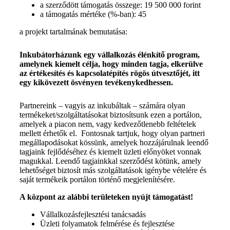
a szerződött támogatás összege: 19 500 000 forint
a támogatás mértéke (%-ban): 45
a projekt tartalmának bemutatása:
Inkubátorházunk egy vállalkozás élénkítő program,
amelynek kiemelt célja, hogy minden tagja, elkerülve
az értékesítés és kapcsolatépítés rögös útvesztőjét, itt
egy kikövezett ösvényen tevékenykedhessen.
Partnereink – vagyis az inkubáltak – számára olyan
termékeket/szolgáltatásokat biztosítsunk ezen a portálon,
amelyek a piacon nem, vagy kedvezőtlenebb feltételek
mellett érhetők el. Fontosnak tartjuk, hogy olyan partneri
megállapodásokat kössünk, amelyek hozzájárulnak leendő
tagjaink fejlődéséhez és kiemelt üzleti előnyöket vonnak
magukkal. Leendő tagjainkkal szerződést kötünk, amely
lehetőséget biztosít más szolgáltatások igénybe vételére és
saját termékeik portálon történő megjelenítésére.
A központ az alábbi területeken nyújt támogatást!
Vállalkozásfejlesztési tanácsadás
Üzleti folyamatok felmérése és fejlesztése