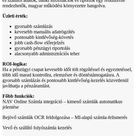
és szállítói adatok, banki információk és riportok egy rendszerbe
rendezhetők, magyar működési környezetre hangolva.
Üzleti érték:
gyorsabb számlázás
kevesebb manuális adatrögzítés
pontosabb kintlévőség-követés
jobb cash-flow előrejelzés
gyorsabb pénzügyi riportolás
alacsonyabb adminisztrációs teher
ROI-logika:
Ha a pénzügyi csapat kevesebb időt tölt rögzítéssel és egyeztetéssel,
több idő marad kontrollra, elemzésre és döntéstámogatásra. A
gyorsabb számlázás és pontosabb kintlévőség-kezelés közvetlenül
javíthatja a pénzáramlást.
Főbb funkciók:
NAV Online Számla integráció – kimenő számlák automatikus
jelentése
Bejövő számlák OCR feldolgozása – MI-alapú számla-felismerés
Vevő és szállító folyószámla kezelés