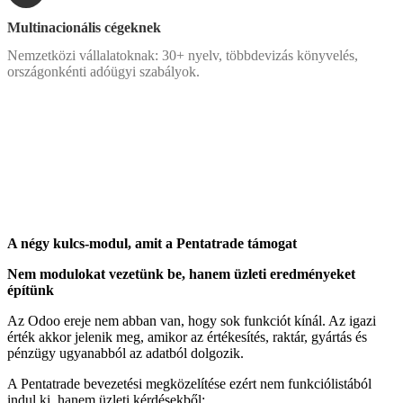
Multinacionális cégeknek
Nemzetközi vállalatoknak: 30+ nyelv, többdevizás könyvelés,
országonkénti adóügyi szabályok.
A négy kulcs-modul, amit a Pentatrade támogat
Nem modulokat vezetünk be, hanem üzleti eredményeket
építünk
Az Odoo ereje nem abban van, hogy sok funkciót kínál. Az igazi
érték akkor jelenik meg, amikor az értékesítés, raktár, gyártás és
pénzügy ugyanabból az adatból dolgozik.
A Pentatrade bevezetési megközelítése ezért nem funkciólistából
indul ki, hanem üzleti kérdésekből: