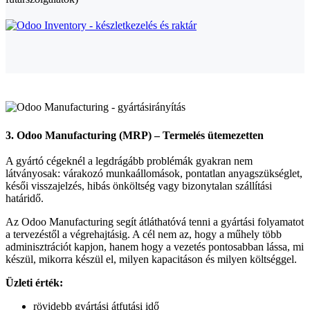
3. Odoo Manufacturing (MRP) – Termelés ütemezetten
A gyártó cégeknél a legdrágább problémák gyakran nem
látványosak: várakozó munkaállomások, pontatlan anyagszükséglet,
késői visszajelzés, hibás önköltség vagy bizonytalan szállítási
határidő.
Az Odoo Manufacturing segít átláthatóvá tenni a gyártási folyamatot
a tervezéstől a végrehajtásig. A cél nem az, hogy a műhely több
adminisztrációt kapjon, hanem hogy a vezetés pontosabban lássa, mi
készül, mikorra készül el, milyen kapacitáson és milyen költséggel.
Üzleti érték:
rövidebb gyártási átfutási idő