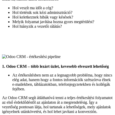
Hol veszít ma időt a cég?
Hol történik sok kézi adminisztráció?
Hol keletkeznek hibák vagy késések?
Melyik folyamat javítása hozna gyors megtérülést?
Hol hiányzik a vezetői rálátás?
1. Odoo CRM – több lezárt üzlet, kevesebb elveszett lehetőség
Az értékesítésben nem az a legnagyobb probléma, hogy nincs
elég adat, hanem hogy a fontos információk szétszórva élnek
e-mailekben, táblázatokban, telefonjegyzetekben és kollégák
fejében.
Az Odoo CRM segít átláthatóvá tenni a teljes értékesítési folyamatot
az első érdeklődéstől az ajánlaton át a megrendelésig. Így a
vezetőség pontosan látja, hol tartanak a lehetőségek, mely ajánlatok
igényelnek utánkövetést, és hol lehet javítani a konverzión.