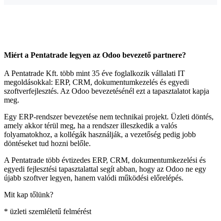
Miért a Pentatrade legyen az Odoo bevezető partnere?
A Pentatrade Kft. több mint 35 éve foglalkozik vállalati IT
megoldásokkal: ERP, CRM, dokumentumkezelés és egyedi
szoftverfejlesztés. Az Odoo bevezetésénél ezt a tapasztalatot kapja
meg.
Egy ERP-rendszer bevezetése nem technikai projekt. Üzleti döntés,
amely akkor térül meg, ha a rendszer illeszkedik a valós
folyamatokhoz, a kollégák használják, a vezetőség pedig jobb
döntéseket tud hozni belőle.
A Pentatrade több évtizedes ERP, CRM, dokumentumkezelési és
egyedi fejlesztési tapasztalattal segít abban, hogy az Odoo ne egy
újabb szoftver legyen, hanem valódi működési előrelépés.
Mit kap tőlünk?
* üzleti szemléletű felmérést