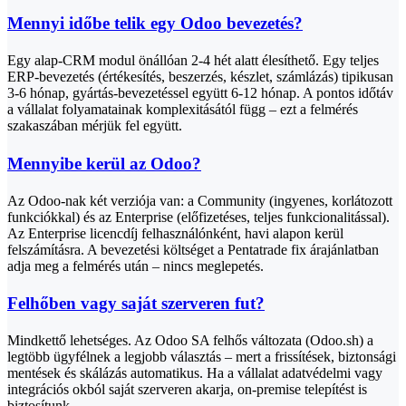
Mennyi időbe telik egy Odoo bevezetés?
Egy alap-CRM modul önállóan 2-4 hét alatt élesíthető. Egy teljes
ERP-bevezetés (értékesítés, beszerzés, készlet, számlázás) tipikusan
3-6 hónap, gyártás-bevezetéssel együtt 6-12 hónap. A pontos időtáv
a vállalat folyamatainak komplexitásától függ – ezt a felmérés
szakaszában mérjük fel együtt.
Mennyibe kerül az Odoo?
Az Odoo-nak két verziója van: a Community (ingyenes, korlátozott
funkciókkal) és az Enterprise (előfizetéses, teljes funkcionalitással).
Az Enterprise licencdíj felhasználónként, havi alapon kerül
felszámításra. A bevezetési költséget a Pentatrade fix árajánlatban
adja meg a felmérés után – nincs meglepetés.
Felhőben vagy saját szerveren fut?
Mindkettő lehetséges. Az Odoo SA felhős változata (Odoo.sh) a
legtöbb ügyfélnek a legjobb választás – mert a frissítések, biztonsági
mentések és skálázás automatikus. Ha a vállalat adatvédelmi vagy
integrációs okból saját szerveren akarja, on-premise telepítést is
biztosítunk.