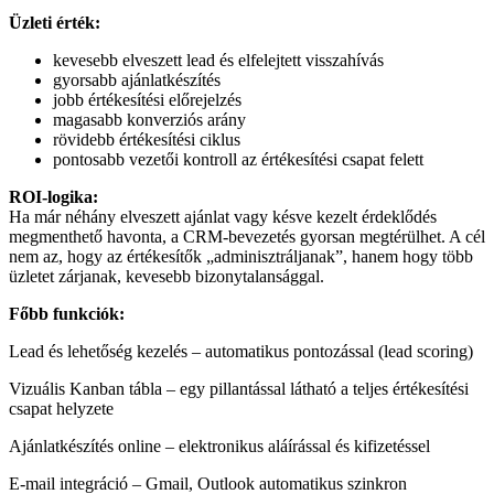
Üzleti érték:
kevesebb elveszett lead és elfelejtett visszahívás
gyorsabb ajánlatkészítés
jobb értékesítési előrejelzés
magasabb konverziós arány
rövidebb értékesítési ciklus
pontosabb vezetői kontroll az értékesítési csapat felett
ROI-logika:
Ha már néhány elveszett ajánlat vagy késve kezelt érdeklődés
megmenthető havonta, a CRM-bevezetés gyorsan megtérülhet. A cél
nem az, hogy az értékesítők „adminisztráljanak”, hanem hogy több
üzletet zárjanak, kevesebb bizonytalansággal.
Főbb funkciók:
Lead és lehetőség kezelés – automatikus pontozással (lead scoring)
Vizuális Kanban tábla – egy pillantással látható a teljes értékesítési
csapat helyzete
Ajánlatkészítés online – elektronikus aláírással és kifizetéssel
E-mail integráció – Gmail, Outlook automatikus szinkron