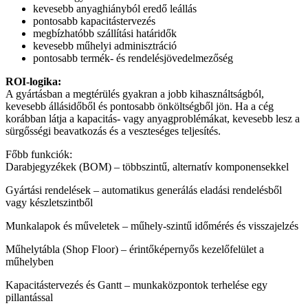
kevesebb anyaghiányból eredő leállás
pontosabb kapacitástervezés
megbízhatóbb szállítási határidők
kevesebb műhelyi adminisztráció
pontosabb termék- és rendelésjövedelmezőség
ROI-logika:
A gyártásban a megtérülés gyakran a jobb kihasználtságból,
kevesebb állásidőből és pontosabb önköltségből jön. Ha a cég
korábban látja a kapacitás- vagy anyagproblémákat, kevesebb lesz a
sürgősségi beavatkozás és a veszteséges teljesítés.
Főbb funkciók:
Darabjegyzékek (BOM) – többszintű, alternatív komponensekkel
Gyártási rendelések – automatikus generálás eladási rendelésből
vagy készletszintből
Munkalapok és műveletek – műhely-szintű időmérés és visszajelzés
Műhelytábla (Shop Floor) – érintőképernyős kezelőfelület a
műhelyben
Kapacitástervezés és Gantt – munkaközpontok terhelése egy
pillantással