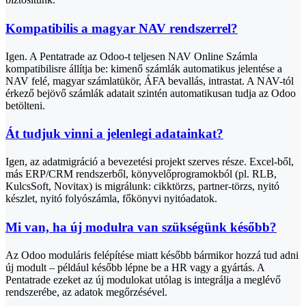
Kompatibilis a magyar NAV rendszerrel?
Igen. A Pentatrade az Odoo-t teljesen NAV Online Számla
kompatibilisre állítja be: kimenő számlák automatikus jelentése a
NAV felé, magyar számlatükör, ÁFA bevallás, intrastat. A NAV-tól
érkező bejövő számlák adatait szintén automatikusan tudja az Odoo
betölteni.
Át tudjuk vinni a jelenlegi adatainkat?
Igen, az adatmigráció a bevezetési projekt szerves része. Excel-ből,
más ERP/CRM rendszerből, könyvelőprogramokból (pl. RLB,
KulcsSoft, Novitax) is migrálunk: cikktörzs, partner-törzs, nyitó
készlet, nyitó folyószámla, főkönyvi nyitóadatok.
Mi van, ha új modulra van szükségünk később?
Az Odoo moduláris felépítése miatt később bármikor hozzá tud adni
új modult – például később lépne be a HR vagy a gyártás. A
Pentatrade ezeket az új modulokat utólag is integrálja a meglévő
rendszerébe, az adatok megőrzésével.