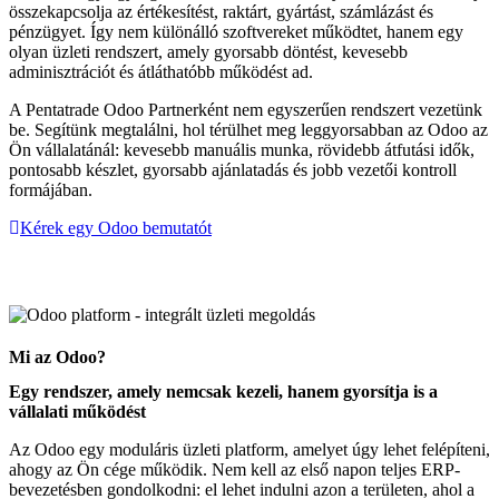
összekapcsolja az értékesítést, raktárt, gyártást, számlázást és
pénzügyet. Így nem különálló szoftvereket működtet, hanem egy
olyan üzleti rendszert, amely gyorsabb döntést, kevesebb
adminisztrációt és átláthatóbb működést ad.
A Pentatrade Odoo Partnerként nem egyszerűen rendszert vezetünk
be. Segítünk megtalálni, hol térülhet meg leggyorsabban az Odoo az
Ön vállalatánál: kevesebb manuális munka, rövidebb átfutási idők,
pontosabb készlet, gyorsabb ajánlatadás és jobb vezetői kontroll
formájában.
Kérek egy Odoo bemutatót
Mi az Odoo?
Egy rendszer, amely nemcsak kezeli, hanem gyorsítja is a
vállalati működést
Az Odoo egy moduláris üzleti platform, amelyet úgy lehet felépíteni,
ahogy az Ön cége működik. Nem kell az első napon teljes ERP-
bevezetésben gondolkodni: el lehet indulni azon a területen, ahol a