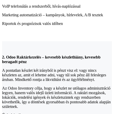
VoIP telefonálás a rendszerből, hívás-naplózással
Marketing automatizáció – kampányok, hírlevelek, A/B tesztek
Riportok és prognózisok valós időben
2. Odoo Raktárkezelés – kevesebb készlethiány, kevesebb
beragadt pénz
A pontatlan készlet két irányból is pénzt visz el: vagy nincs
készleten az, amit el lehetne adni, vagy túl sok pénz áll felesleges
áruban. Mindkettő rontja a likviditást és az ügyfélélményt.
Az Odoo Inventory célja, hogy a készlet ne utólagos adminisztráció
legyen, hanem valós idejű üzleti információ. A raktári mozgások,
lokációk, rendelési igények és készletszintek egy rendszerben
követhetők, így a döntések gyorsabban és pontosabb adatok alapján
születnek.