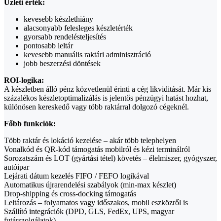
Üzleti érték:
kevesebb készlethiány
alacsonyabb felesleges készletérték
gyorsabb rendelésteljesítés
pontosabb leltár
kevesebb manuális raktári adminisztráció
jobb beszerzési döntések
ROI-logika:
A készletben álló pénz közvetlenül érinti a cég likviditását. Már kis
százalékos készletoptimalizálás is jelentős pénzügyi hatást hozhat,
különösen kereskedő vagy több raktárral dolgozó cégeknél.
Főbb funkciók:
Több raktár és lokáció kezelése – akár több telephelyen
Vonalkód és QR-kód támogatás mobilról és kézi terminálról
Sorozatszám és LOT (gyártási tétel) követés – élelmiszer, gyógyszer,
autóipar
Lejárati dátum kezelés FIFO / FEFO logikával
Automatikus újrarendelési szabályok (min-max készlet)
Drop-shipping és cross-docking támogatás
Leltározás – folyamatos vagy időszakos, mobil eszközről is
Szállító integrációk (DPD, GLS, FedEx, UPS, magyar
futárszolgálatok)