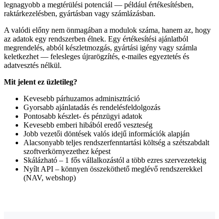
legnagyobb a megtérülési potenciál — például értékesítésben,
raktárkezelésben, gyártásban vagy számlázásban.
A valódi előny nem önmagában a modulok száma, hanem az, hogy
az adatok egy rendszerben élnek. Egy értékesítési ajánlatból
megrendelés, abból készletmozgás, gyártási igény vagy számla
keletkezhet — felesleges újrarögzítés, e-mailes egyeztetés és
adatvesztés nélkül.
Mit jelent ez üzletileg?
Kevesebb párhuzamos adminisztráció
Gyorsabb ajánlatadás és rendelésfeldolgozás
Pontosabb készlet- és pénzügyi adatok
Kevesebb emberi hibából eredő veszteség
Jobb vezetői döntések valós idejű információk alapján
Alacsonyabb teljes rendszerfenntartási költség a szétszabdalt
szoftverkörnyezethez képest
Skálázható – 1 fős vállalkozástól a több ezres szervezetekig
Nyílt API – könnyen összeköthető meglévő rendszerekkel
(NAV, webshop)