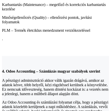
Karbantartás (Maintenance) – megelőző és korrekciós karbantartás
kezelése
Minőségellenőrzés (Quality) – ellenőrzési pontok, javítási
folyamatok
PLM – Termék életciklus menedzsment verziókezeléssel
.
4. Odoo Accounting – Számlázás magyar szabályok szerint
A pénzügyi adminisztráció akkor válik igazán drágává, amikor az
adatok késve, több helyről, kézi rögzítéssel kerülnek a könyvelésbe.
Ez nemcsak időveszteség, hanem döntési kockázat is: a vezetés nem
a jelenlegi, hanem a múltbeli állapot alapján dönt.
Az Odoo Accounting és számlázási folyamat célja, hogy a pénzügyi
adatok közelebb kerüljenek a napi működéshez. A számlázás, vevői