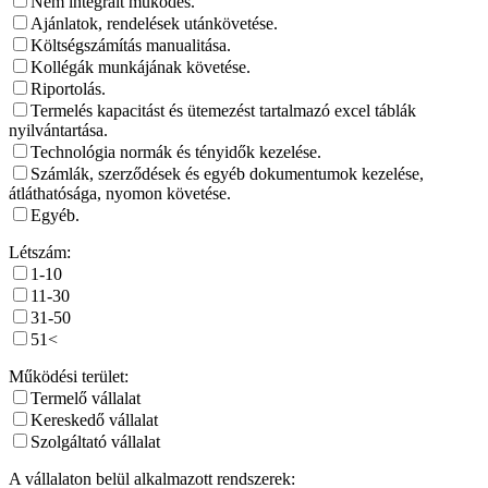
Nem integrált működés.
Ajánlatok, rendelések utánkövetése.
Költségszámítás manualitása.
Kollégák munkájának követése.
Riportolás.
Termelés kapacitást és ütemezést tartalmazó excel táblák
nyilvántartása.
Technológia normák és tényidők kezelése.
Számlák, szerződések és egyéb dokumentumok kezelése,
átláthatósága, nyomon követése.
Egyéb.
Létszám:
1-10
11-30
31-50
51<
Működési terület:
Termelő vállalat
Kereskedő vállalat
Szolgáltató vállalat
A vállalaton belül alkalmazott rendszerek: