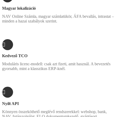
Magyar lokalizáció
NAV Online Számla, magyar számlatükör, ÁFA bevallás, intrastat –
minden a hazai szabályok szerint.
Kedvező TCO
Moduláris licenc-modell: csak azt fizeti, amit használ. A bevezetés
gyorsabb, mint a klasszikus ERP-knél.
Nyílt API
Könnyen összeköthető meglévő rendszerekkel: webshop, bank,
NAV, futárszolgálat, ELO dokumentumkezelő, gyártósori