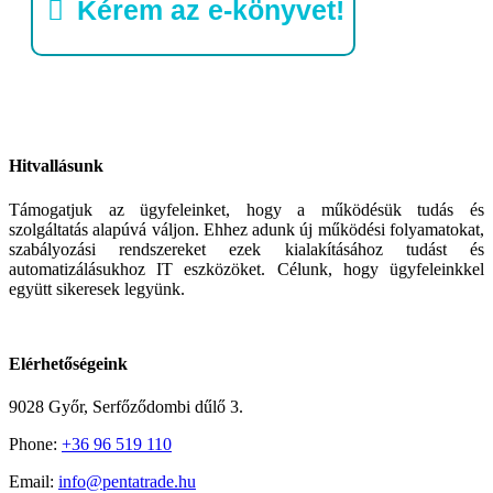
Kérem az e-könyvet!
Hitvallásunk
Támogatjuk az ügyfeleinket, hogy a működésük tudás és
szolgáltatás alapúvá váljon. Ehhez adunk új működési folyamatokat,
szabályozási rendszereket ezek kialakításához tudást és
automatizálásukhoz IT eszközöket. Célunk, hogy ügyfeleinkkel
együtt sikeresek legyünk.
Elérhetőségeink
9028 Győr, Serfőződombi dűlő 3.
Phone:
+36 96 519 110
Email:
info@pentatrade.hu