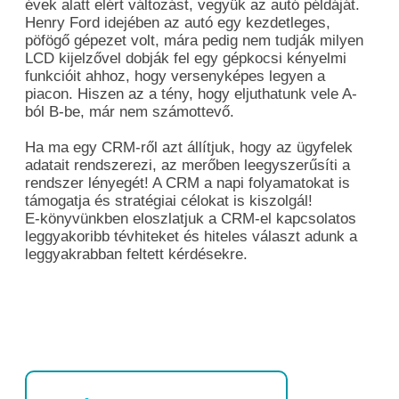
évek alatt elért változást, vegyük az autó példáját.
Henry Ford idejében az autó egy kezdetleges,
pöfögő gépezet volt, mára pedig nem tudják milyen
LCD kijelzővel dobják fel egy gépkocsi kényelmi
funkcióit ahhoz, hogy versenyképes legyen a
piacon. Hiszen az a tény, hogy eljuthatunk vele A-
ból B-be, már nem számottevő.
Ha ma egy CRM-ről azt állítjuk, hogy az ügyfelek
adatait rendszerezi, az merőben leegyszerűsíti a
rendszer lényegét! A CRM a napi folyamatokat is
támogatja és stratégiai célokat is kiszolgál!
E-könyvünkben eloszlatjuk a CRM-el kapcsolatos
leggyakoribb tévhiteket és hiteles választ adunk a
leggyakrabban feltett kérdésekre.