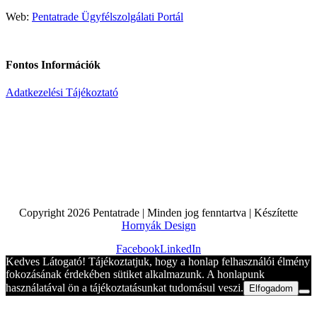
Web:
Pentatrade Ügyfélszolgálati Portál
Fontos Információk
Adatkezelési Tájékoztató
Copyright
2026 Pentatrade | Minden jog fenntartva | Készítette
Hornyák Design
Facebook
LinkedIn
Kedves Látogató! Tájékoztatjuk, hogy a honlap felhasználói élmény
fokozásának érdekében sütiket alkalmazunk. A honlapunk
használatával ön a tájékoztatásunkat tudomásul veszi.
Elfogadom