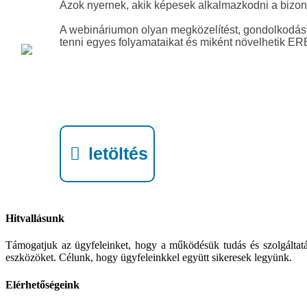
Azok nyernek, akik képesek alkalmazkodni a bizo
A webináriumon olyan megközelítést, gondolkodást 
tenni egyes folyamataikat és miként növelhetik
ER
letöltés
Hitvallásunk
Támogatjuk az ügyfeleinket, hogy a működésük tudás és szolgáltatá
eszközöket. Célunk, hogy ügyfeleinkkel együtt sikeresek legyünk.
Elérhetőségeink