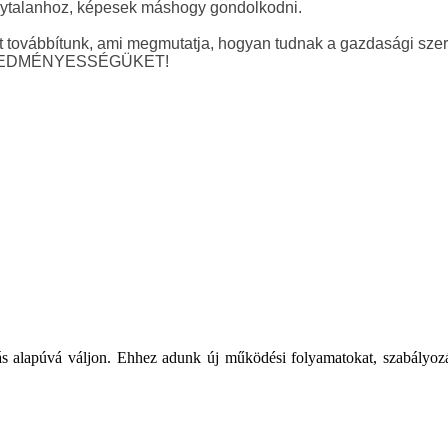
nytalanhoz, képesek máshogy gondolkodni.
továbbítunk, ami megmutatja, hogyan tudnak a gazdasági szere
EDMÉNYESSÉGÜKET!
s alapúvá váljon. Ehhez adunk új működési folyamatokat, szabályozás