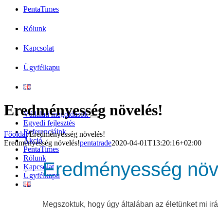
PentaTimes
Rólunk
Kapcsolat
Ügyfélkapu
Eredményesség növelés!
Vállalati megoldások
Egyedi fejlesztés
Referenciáink
Főoldal
/
Eredményesség növelés!
Akció
Eredményesség növelés!
pentatrade
2020-04-01T13:20:16+02:00
PentaTimes
Rólunk
Eredményesség növ
Kapcsolat
Ügyfélkapu
Megszoktuk, hogy úgy általában az életünket mi irá