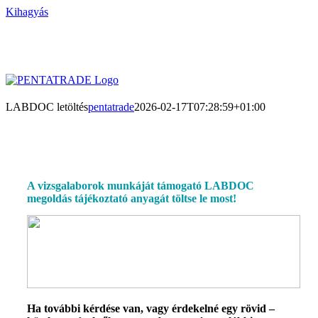
Kihagyás
LABDOC letöltés
pentatrade
2026-02-17T07:28:59+01:00
A vizsgalaborok munkáját támogató LABDOC
megoldás tájékoztató anyagát töltse le most!
Ha további kérdése van, vagy érdekelné egy rövid –