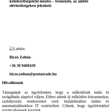
kötelezettségektől mentes – bemutató, az alábbi
elérhetőségeken jelezheti:
Biczó Zoltán
+36 30 9469439
biczo.zoltan@pentatrade.hu
Hitvallásunk
Támogatjuk az ügyfeleinket, hogy a működésük tudás és
szolgáltatás alapúvá váljon. Ehhez adunk új működési folyamatokat,
szabályozási rendszereket ezek kialakításához tudást és
automatizálásukhoz IT eszközöket. Célunk, hogy ügyfeleinkkel
együtt sikeresek legyünk.