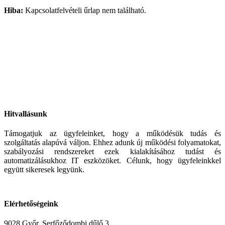
Hiba:
Kapcsolatfelvételi űrlap nem található.
Hitvallásunk
Támogatjuk az ügyfeleinket, hogy a működésük tudás és
szolgáltatás alapúvá váljon. Ehhez adunk új működési folyamatokat,
szabályozási rendszereket ezek kialakításához tudást és
automatizálásukhoz IT eszközöket. Célunk, hogy ügyfeleinkkel
együtt sikeresek legyünk.
Elérhetőségeink
9028 Győr, Serfőződombi dűlő 3.