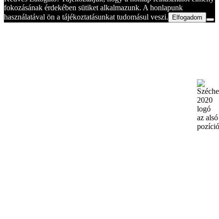
fokozásának érdekében sütiket alkalmazunk. A honlapunk
használatával ön a tájékoztatásunkat tudomásul veszi.
Elfogadom