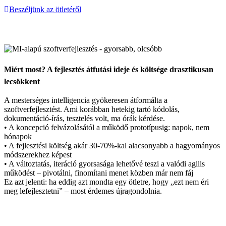
Beszéljünk az ötletéről
Miért most? A fejlesztés átfutási ideje és költsége drasztikusan
lecsökkent
A mesterséges intelligencia gyökeresen átformálta a
szoftverfejlesztést. Ami korábban hetekig tartó kódolás,
dokumentáció-írás, tesztelés volt, ma órák kérdése.
• A koncepció felvázolásától a működő prototípusig: napok, nem
hónapok
• A fejlesztési költség akár 30-70%-kal alacsonyabb a hagyományos
módszerekhez képest
• A változtatás, iteráció gyorsasága lehetővé teszi a valódi agilis
működést – pivotálni, finomítani menet közben már nem fáj
Ez azt jelenti: ha eddig azt mondta egy ötletre, hogy „ezt nem éri
meg lefejlesztetni” – most érdemes újragondolnia.