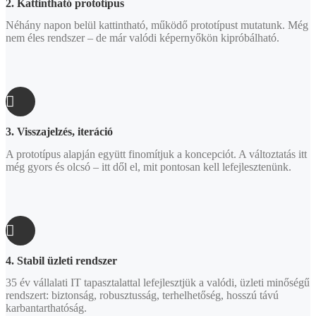
2. Kattintható prototípus
Néhány napon belül kattintható, működő prototípust mutatunk. Még
nem éles rendszer – de már valódi képernyőkön kipróbálható.
3. Visszajelzés, iteráció
A prototípus alapján együtt finomítjuk a koncepciót. A változtatás itt
még gyors és olcsó – itt dől el, mit pontosan kell lefejlesztenünk.
4. Stabil üzleti rendszer
35 év vállalati IT tapasztalattal lefejlesztjük a valódi, üzleti minőségű
rendszert: biztonság, robusztusság, terhelhetőség, hosszú távú
karbantarthatóság.