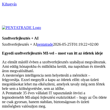
Kihagyás
Szoftverfejlesztés + AI
Szoftverfejlesztés + AI
pentatrade
2026-05-25T01:19:22+02:00
Egyedi szoftverfejlesztés MI-vel – most van itt az ötletek ideje
Az elmúlt másfél évben a szoftverfejlesztés szabályai megváltoztak.
Ami eddig hónapokba és milliókba került, ma napokban és töredék
áron megvalósítható.
A mesterséges intelligencia nem helyettesíti a mérnököt –
felgyorsítja. Ezzel megnyílt a kapu az ötletek előtt: olyan üzleti
megoldásokat lehet ma elkészíteni, amelyek tavaly még nem fértek
bele sem a költségvetésbe, sem az időbe.
A Pentatrade 35 éves vállalati IT tapasztalatát ötvözi a
legmodernebb MI-alapú fejlesztési eszközökkel – hogy az Ön ötlete
ne csak gyorsan, hanem stabilan, biztonságosan és üzleti
minőségben valósuljon meg.