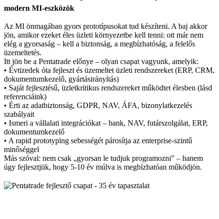
modern MI-eszközök
Az MI önmagában gyors prototípusokat tud készíteni. A baj akkor
jön, amikor ezeket éles üzleti környezetbe kell tenni: ott már nem
elég a gyorsaság – kell a biztonság, a megbízhatóság, a felelős
üzemeltetés.
Itt jön be a Pentatrade előnye – olyan csapat vagyunk, amelyik:
• Évtizedek óta fejleszt és üzemeltet üzleti rendszereket (ERP, CRM,
dokumentumkezelő, gyártásirányítás)
• Saját fejlesztésű, üzletkritikus rendszereket működtet élesben (lásd
referenciáink)
• Érti az adatbiztonság, GDPR, NAV, ÁFA, bizonylatkezelés
szabályait
• Ismeri a vállalati integrációkat – bank, NAV, futárszolgálat, ERP,
dokumentumkezelő
• A rapid prototyping sebességét párosítja az enterprise-szintű
minőséggel
Más szóval: nem csak „gyorsan le tudjuk programozni” – hanem
úgy fejlesztjük, hogy 5-10 év múlva is megbízhatóan működjön.