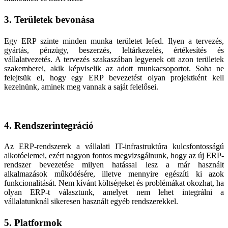
3. Területek bevonása
Egy ERP szinte minden munka területet lefed. Ilyen a tervezés,
gyártás, pénzügy, beszerzés, leltárkezelés, értékesítés és
vállalatvezetés. A tervezés szakaszában legyenek ott azon területek
szakemberei, akik képviselik az adott munkacsoportot. Soha ne
felejtsük el, hogy egy ERP bevezetést olyan projektként kell
kezelnünk, aminek meg vannak a saját felelősei.
4. Rendszerintegráció
Az ERP-rendszerek a vállalati IT-infrastruktúra kulcsfontosságú
alkotóelemei, ezért nagyon fontos megvizsgálnunk, hogy az új ERP-
rendszer bevezetése milyen hatással lesz a már használt
alkalmazások működésére, illetve mennyire egészíti ki azok
funkcionalitását. Nem kívánt költségeket és problémákat okozhat, ha
olyan ERP-t választunk, amelyet nem lehet integrálni a
vállalatunknál sikeresen használt egyéb rendszerekkel.
5. Platformok