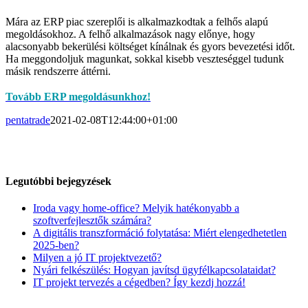
Mára az ERP piac szereplői is alkalmazkodtak a felhős alapú
megoldásokhoz. A felhő alkalmazások nagy előnye, hogy
alacsonyabb bekerülési költséget kínálnak és gyors bevezetési időt.
Ha meggondoljuk magunkat, sokkal kisebb veszteséggel tudunk
másik rendszerre áttérni.
Tovább ERP megoldásunkhoz!
pentatrade
2021-02-08T12:44:00+01:00
Legutóbbi bejegyzések
Iroda vagy home-office? Melyik hatékonyabb a
szoftverfejlesztők számára?
A digitális transzformáció folytatása: Miért elengedhetetlen
2025-ben?
Milyen a jó IT projektvezető?
Nyári felkészülés: Hogyan javítsd ügyfélkapcsolataidat?
IT projekt tervezés a cégedben? Így kezdj hozzá!