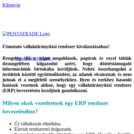
Kihagyás
Útmutató vállalatirányítási rendszer kiválasztásához!
Rengeteg idő a sziget megoldások, papírok és excel táblák
View Larger Image
dzsungelében kiigazodni azért, hogy döntéstámogató
információink birtokába kerüljünk. Nehéz összehangolni a
területek közötti együttműködést, az adatok elcsúsznak és nem
jutnak el a megfelelő személyekhez. Ilyen és ezekhez hasonló
hatások vezetnek ahhoz, hogy egy vállalatirányítási rendszer
(ERP) bevezetésén kezdjünk gondolkozni.
Milyen okok vezethetnek egy ERP rendszer
bevezetéséhez?
Új vállalkozás elindítása.
Elavult rendszerrel dolgozunk.