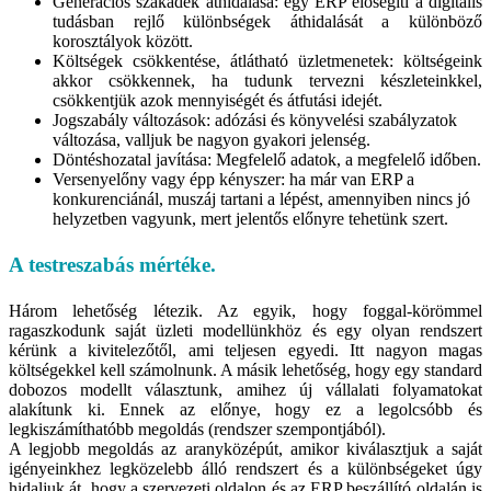
Generációs szakadék áthidalása: egy ERP elősegíti a digitális
tudásban rejlő különbségek áthidalását a különböző
korosztályok között.
Költségek csökkentése, átlátható üzletmenetek: költségeink
akkor csökkennek, ha tudunk tervezni készleteinkkel,
csökkentjük azok mennyiségét és átfutási idejét.
Jogszabály változások: adózási és könyvelési szabályzatok
változása, valljuk be nagyon gyakori jelenség.
Döntéshozatal javítása: Megfelelő adatok, a megfelelő időben.
Versenyelőny vagy épp kényszer: ha már van ERP a
konkurenciánál, muszáj tartani a lépést, amennyiben nincs jó
helyzetben vagyunk, mert jelentős előnyre tehetünk szert.
A testreszabás mértéke.
Három lehetőség létezik. Az egyik, hogy foggal-körömmel
ragaszkodunk saját üzleti modellünkhöz és egy olyan rendszert
kérünk a kivitelezőtől, ami teljesen egyedi. Itt nagyon magas
költségekkel kell számolnunk. A másik lehetőség, hogy egy standard
dobozos modellt választunk, amihez új vállalati folyamatokat
alakítunk ki. Ennek az előnye, hogy ez a legolcsóbb és
legkiszámíthatóbb megoldás (rendszer szempontjából).
A legjobb megoldás az aranyközépút, amikor kiválasztjuk a saját
igényeinkhez legközelebb álló rendszert és a különbségeket úgy
hidaljuk át, hogy a szervezeti oldalon és az ERP beszállító oldalán is