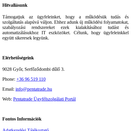
Hitvallásunk
Támogatjuk az ügyfeleinket, hogy a működésük tudás és
szolgáltatás alapúvá váljon. Ehhez adunk új működési folyamatokat,
szabályozási rendszereket ezek kialakításához tudást és
automatizálásukhoz IT eszközöket. Célunk, hogy ügyfeleinkkel
együtt sikeresek legyünk.
Elérhetőségeink
9028 Győr, Serfőződombi dűlő 3.
Phone:
+36 96 519 110
Email:
info@pentatrade.hu
Web:
Pentatrade Ügyfélszolgálati Portál
Fontos Információk
Adatkezelési Tájékoztató