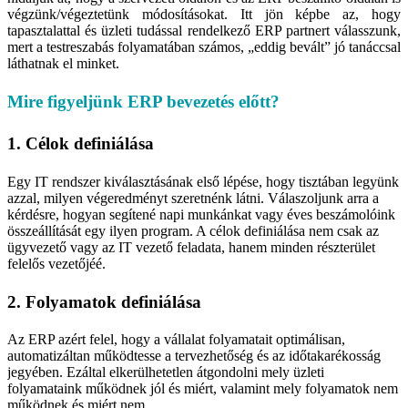
végzünk/végeztetünk módosításokat. Itt jön képbe az, hogy
tapasztalattal és üzleti tudással rendelkező ERP partnert válasszunk,
mert a testreszabás folyamatában számos, „eddig bevált” jó tanáccsal
láthatnak el minket.
Mire figyeljünk ERP bevezetés előtt?
1. Célok definiálása
Egy IT rendszer kiválasztásának első lépése, hogy tisztában legyünk
azzal, milyen végeredményt szeretnénk látni. Válaszoljunk arra a
kérdésre, hogyan segítené napi munkánkat vagy éves beszámolóink
összeállítását egy ilyen program. A célok definiálása nem csak az
ügyvezető vagy az IT vezető feladata, hanem minden részterület
felelős vezetőjéé.
2. Folyamatok definiálása
Az ERP azért felel, hogy a vállalat folyamatait optimálisan,
automatizáltan működtesse a tervezhetőség és az időtakarékosság
jegyében. Ezáltal elkerülhetetlen átgondolni mely üzleti
folyamataink működnek jól és miért, valamint mely folyamatok nem
működnek és miért nem.