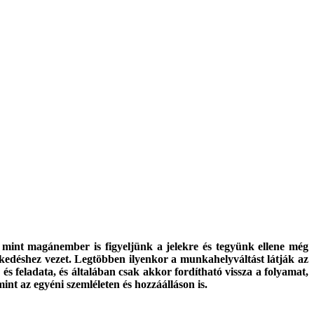
s mint magánember is figyeljünk a jelekre és tegyünk ellene még
lkedéshez vezet. Legtöbben ilyenkor a munkahelyváltást látják az
s feladata, és általában csak akkor fordítható vissza a folyamat,
nt az egyéni szemléleten és hozzáálláson is.