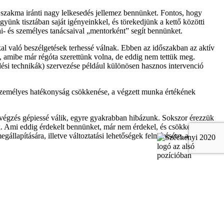
 a szakma iránti nagy lelkesedés jellemez bennünket. Fontos, hogy
gyünk tisztában saját igényeinkkel, és törekedjünk a kettő közötti
i- és személyes tanácsaival „mentorként” segít bennünket.
l való beszélgetések terhessé válnak. Ebben az időszakban az aktív
a, amibe már régóta szerettünk volna, de eddig nem tettük meg.
elési technikák) szervezése például különösen hasznos intervenció
a személyes hatékonyság csökkenése, a végzett munka értékének
avégzés gépiessé válik, egyre gyakrabban hibázunk. Sokszor érezzük
k. Ami eddig érdekelt bennünket, már nem érdekel, és csökken a
állapítására, illetve változtatási lehetőségek felmérésére, akár a
rják tőle. Emiatt a prevenció kiemelt fontosságú feladat ebben a
 tehetünk a legtöbbet. A kettő közötti egyensúly megteremtésével
ségeinkre, és döntsünk a prioritásokról. Mérjük fel a pozitívumokat
t. Legyünk tisztában terhelhetőségünk határaival, és szánjunk időt a
rsak odafigyelése és megbecsülése, hiszen a kiégés kialakulásában, a
 munkakörülményeket, például a túlórák csökkentésével vagy megfelelő