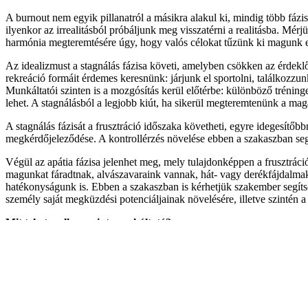
A burnout nem egyik pillanatról a másikra alakul ki, mindig több fázis
ilyenkor az irrealitásból próbáljunk meg visszatérni a realitásba. Mér
harmónia megteremtésére úgy, hogy valós célokat tűzünk ki magunk el
Az idealizmust a stagnálás fázisa követi, amelyben csökken az érdek
rekreáció formáit érdemes keresnünk: járjunk el sportolni, találkozzu
Munkáltatói szinten is a mozgósítás kerül előtérbe: különböző tréning
lehet. A stagnálásból a legjobb kiút, ha sikerül megteremtenünk a magá
A stagnálás fázisát a frusztráció időszaka követheti, egyre idegesít
megkérdőjeleződése. A kontrollérzés növelése ebben a szakaszban segíth
Végül az apátia fázisa jelenhet meg, mely tulajdonképpen a frusztrá
magunkat fáradtnak, alvászavaraink vannak, hát- vagy derékfájdalmak
hatékonyságunk is. Ebben a szakaszban is kérhetjük szakember segítségé
személy saját megküzdési potenciáljainak növelésére, illetve szintén a
Mit tehetsz ellene mint munkáltató?
A burnout megelőzhető, ami alapvető érdeke a munkaadónak is, hiszen 
kérdésben. Saját magunkért önismeretünk fejlesztésével, igényeink, s
valós, elérhető célokat tűzzünk ki magunk elé. Gondolkodjunk el azon
és a negatívumokat, a munkánkban és a magánéletünkben egyaránt. Ism
rendszeres kikapcsolódásra és feltöltődésre. Környezetünkben sokat s
legújabb kutatások eredményei szerint, a munkahelyi légkör fontos sz