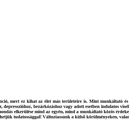
ció, mert ez kihat az élet más területeire is. Mint munkáltató é
, depresszióhoz, bezárkózáshoz vagy adott esetben indulatos vise
lmondás elkerülése mind az egyén, mind a munkáltató közös érdeke é
lhetjük tudatossággal! Változtassunk a külső körülményeken, valami