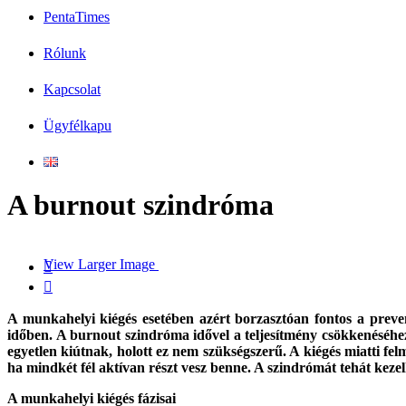
PentaTimes
Rólunk
Kapcsolat
Ügyfélkapu
A burnout szindróma
View Larger Image


A munkahelyi kiégés esetében azért borzasztóan fontos a preven
időben. A burnout szindróma idővel a teljesítmény csökkenéséhez
egyetlen kiútnak, holott ez nem szükségszerű. A kiégés miatti fe
ha mindkét fél aktívan részt vesz benne. A szindrómát tehát keze
A munkahelyi kiégés fázisai