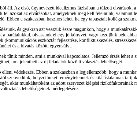
ból áll. Az első, úgynevezett idealizmus fázisában a túlzott elvárások,
jük fel azokat az elvárásokat, amelyeknek meg kell felelnünk, valamint le
é. Ebben a szakaszban hasznos lehet, ha egy tapasztalt kolléga szakma
lődésünk, és gyakran azt vesszük észre magunkon, hogy a munkatársakka
nk a barátainkkal, olvassunk el egy jó könyvet, vagy kezdjünk bele abb
ek (kommunikációs eszköztár fejlesztése, konfliktuskezelés, stresszkez
nélet és a hivatás közötti egyensúlyt.
őbbnek tűnik minden, ami a munkával kapcsolatos. Jellemző érzés lehet 
et, ami jelentheti az új feladatok közötti választás lehetőségét.
ció elleni védekezés. Ebben a szakaszban a legjellemzőbb, hogy a munk
tól szenvedünk, helyzetünket reménytelennek és kilátástalannak tartju
t, akár munkáltatóként az adott szervezet kiégési rizikófaktorainak meg
 változtatás lehetőségeinek mérlegelésére.
kimerült dolgozó nem tud olyan színvonalon teljesíteni, ahogy ezt elvá
zükségleteink és az elvárások egymáshoz való viszonyának tisztázásával
 is, hogyan szervezzük életünket, mennyi időt szánjunk egyes tevékeny
erjük meg képességeinket, készségeinket, fejlesztendő tulajdonságainka
egít családunk, barátaink támogatása, de ugyanennyire fontos a munkatá
erepet játszik. A munkáltató többféleképpen biztosíthatja a megfelelő