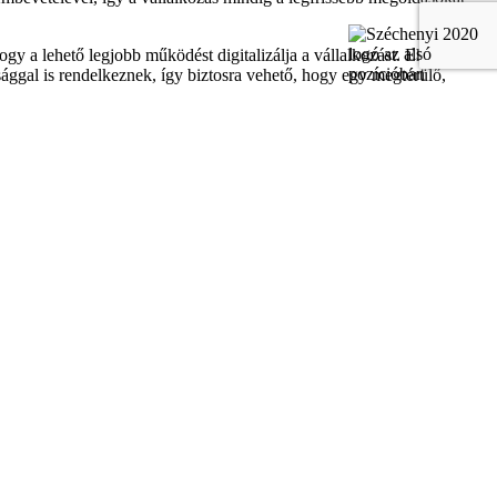
ogy a lehető legjobb működést digitalizálja a vállalkozást. Ehhez
sággal is rendelkeznek, így biztosra vehető, hogy egy megtérülő,
venne részt üzleti tanácsadó munkatárs kisebb vagy nagyobb
or itt az ideje a harmadik opciót fontolóra venni! Tapasztald meg egy