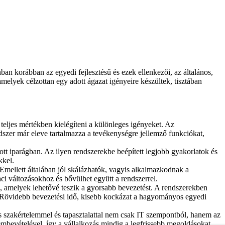
an korábban az egyedi fejlesztésű és ezek ellenkezői, az általános,
elyek célzottan egy adott ágazat igényeire készültek, tisztában
teljes mértékben kielégíteni a különleges igényeket. Az
ndszer már eleve tartalmazza a tevékenységre jellemző funkciókat,
tt iparágban. Az ilyen rendszerekbe beépített legjobb gyakorlatok és
kkel.
 Emellett általában jól skálázhatók, vagyis alkalmazkodnak a
i változásokhoz és bővülhet együtt a rendszerrel.
k, amelyek lehetővé teszik a gyorsabb bevezetést. A rendszerekben
ója. Rövidebb bevezetési idő, kisebb kockázat a hagyományos egyedi
es szakértelemmel és tapasztalattal nem csak IT szempontból, hanem az
lembevételével, így a vállalkozás mindig a legfrissebb megoldásokat