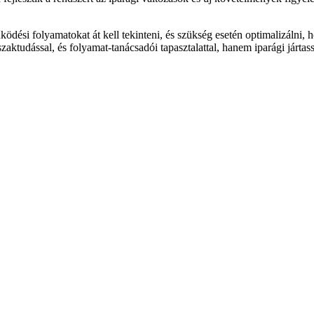
dési folyamatokat át kell tekinteni, és szükség esetén optimalizálni, h
aktudással, és folyamat-tanácsadói tapasztalattal, hanem iparági jártas
ékét! Erre nagy hangsúlyt fektetünk, és nincs projektünk, amelyben ne 
l, vagy a teljesen egyedi fejlesztések kockázatait magasnak ítéled, akk
dásai?
ellegű vállalkozások
lkozások
 kapcsolatot, ha kérdésed van!