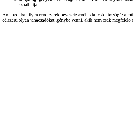
használhatja.
Ami azonban ilyen rendszerek bevezetésénél is kulcsfontosságú: a műkö
célszerű olyan tanácsadókat igénybe venni, akik nem csak megfelelő sz
valódi versenyelőnyt jelentő megoldással növelheted a vállalatod ért
mértékben!
Tehát, ha eleged van a túl általános eszközökhöz való alkalmazkodásbó
iparági megoldások erejét, és szerezz versenyelőnyt a piacon!
Milyen speciális területeken tudnak segíteni a Pentatrade megol
– Labortevékenységet végző vállalkozások
– Betontermeléssel foglalkozó vállalkozások
– Hulladékbegyűjtés, vagy más hasonló begyűjtés és feldolgozás j
– Útépítéssel foglalkozó vállalkozások
– Területi képviselők útján történő értékesítéssel foglalkozó válla
Olvass többet vállalati megoldásainkról!
vagy
Vedd fel velünk a
pentatrade
2023-06-09T09:42:33+02:00
Hitvallásunk