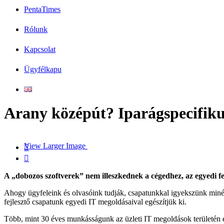
PentaTimes
Rólunk
Kapcsolat
Ügyfélkapu
Arany középút? Iparágspecifiku
View Larger Image


A „dobozos szoftverek” nem illeszkednek a cégedhez, az egyedi fe
Ahogy ügyfeleink és olvasóink tudják, csapatunkkal igyekszünk minél 
fejlesztő csapatunk egyedi IT megoldásaival egészítjük ki.
Több, mint 30 éves munkásságunk az üzleti IT megoldások területén el