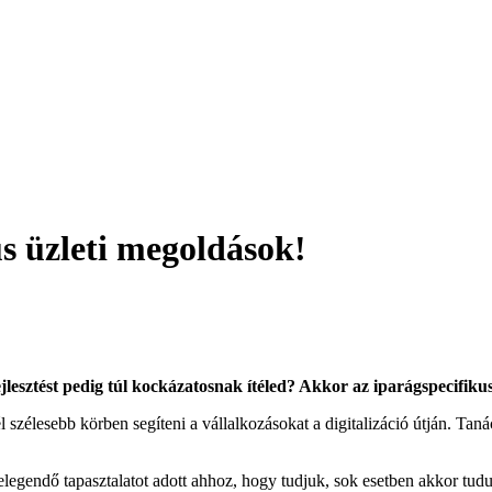
s üzleti megoldások!
jlesztést pedig túl kockázatosnak ítéled? Akkor az iparágspecifiku
szélesebb körben segíteni a vállalkozásokat a digitalizáció útján. Tan
egendő tapasztalatot adott ahhoz, hogy tudjuk, sok esetben akkor tudun