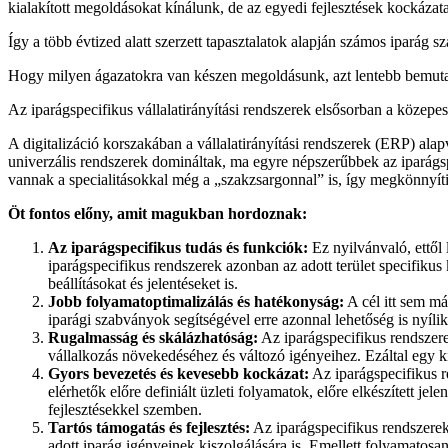
kialakított megoldásokat kínálunk, de az egyedi fejlesztések kockázata
Így a több évtized alatt szerzett tapasztalatok alapján számos iparág s
Hogy milyen ágazatokra van készen megoldásunk, azt lentebb bemutatjuk
Az iparágspecifikus vállalatirányítási rendszerek elsősorban a közepe
A digitalizáció korszakában a vállalatirányítási rendszerek (ERP) al
univerzális rendszerek domináltak, ma egyre népszerűbbek az iparágsp
vannak a specialitásokkal még a „szakzsargonnal” is, így megkönnyítik
Öt fontos előny, amit magukban hordoznak:
Az iparágspecifikus tudás és funkciók:
Ez nyilvánvaló, ettől 
iparágspecifikus rendszerek azonban az adott terület specifikus
beállításokat és jelentéseket is.
Jobb folyamatoptimalizálás és hatékonyság:
A cél itt sem má
iparági szabványok segítségével erre azonnal lehetőség is nyílik
Rugalmasság és skálázhatóság:
Az iparágspecifikus rendszere
vállalkozás növekedéséhez és változó igényeihez. Ezáltal egy 
Gyors bevezetés és kevesebb kockázat:
Az iparágspecifikus r
elérhetők előre definiált üzleti folyamatok, előre elkészített 
fejlesztésekkel szemben.
Tartós támogatás és fejlesztés:
Az iparágspecifikus rendszereke
adott iparág igényeinek kiszolgálására is. Emellett folyamatosa