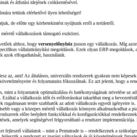
inak és átfutási idejének csökkentésével.
zámára tettünk elérhetővé ilyen lehetőséget!
, de előtte egy körbetekintést nyújtunk erről a területről.
s méretű vállalkozások támogató eszközei.
apvetőek ahhoz, hogy
versenyelőnyhöz
jusson egy vállalkozás. Míg azonb
ecifikus vállalatirányítási megoldások. Ezek olyan ERP-megoldások, am
 azok elfogadtatását, használatát.
lesz az, ami! Az általános, univerzális rendszerek gyakran nem képesek 
 követelményeire és folyamataira fókuszálnak. Ez azt jelenti, hogy a re
s, mint a folyamatok optimalizálása és hatékonyságának növelése az ado
. Ezáltal a vállalkozás időt és erőforrásokat takaríthat meg a bevezetésü
k rugalmasan testre szabhatók az adott vállalkozás egyedi igényeire is.
kisebb vagy a közepes méretű vállalkozás könnyen alkalmazkodhat a piac
endszerek előre beépített funkciókkal és konfigurációkkal rendelkezne
jelentések, amelyek segítségével felgyorsítható a rendszer implementáci
t fejlesztő vállalatok – mint a Pentatrade is – rendelkeznek a szükség
n fejlesztik a rendszert az iparági változások és új követelmények figye