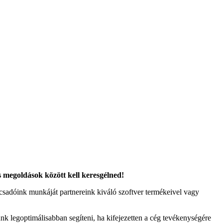
s megoldások között kell keresgélned!
ácsadóink munkáját partnereink kiváló szoftver termékeivel vagy
k legoptimálisabban segíteni, ha kifejezetten a cég tevékenységére