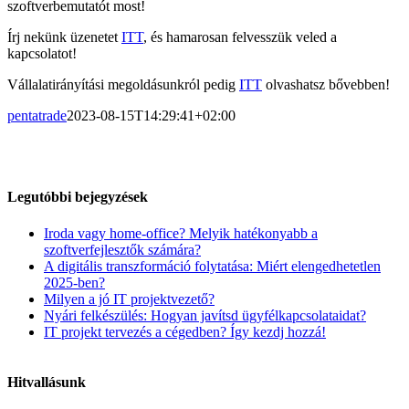
szoftverbemutatót most!
Írj nekünk üzenetet
ITT
, és hamarosan felvesszük veled a
kapcsolatot!
Vállalatirányítási megoldásunkról pedig
ITT
olvashatsz bővebben!
pentatrade
2023-08-15T14:29:41+02:00
Legutóbbi bejegyzések
Iroda vagy home-office? Melyik hatékonyabb a
szoftverfejlesztők számára?
A digitális transzformáció folytatása: Miért elengedhetetlen
2025-ben?
Milyen a jó IT projektvezető?
Nyári felkészülés: Hogyan javítsd ügyfélkapcsolataidat?
IT projekt tervezés a cégedben? Így kezdj hozzá!
Hitvallásunk