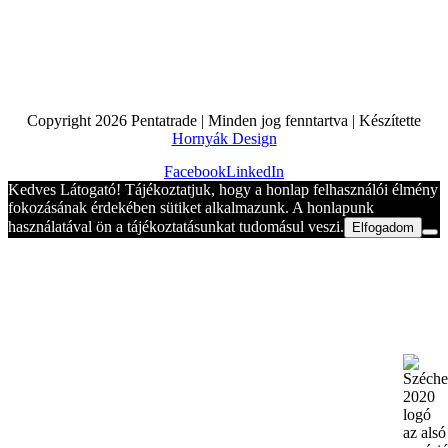
Copyright
2026 Pentatrade | Minden jog fenntartva | Készítette
Hornyák Design
Facebook
LinkedIn
Kedves Látogató! Tájékoztatjuk, hogy a honlap felhasználói élmény
fokozásának érdekében sütiket alkalmazunk. A honlapunk
használatával ön a tájékoztatásunkat tudomásul veszi.
Elfogadom