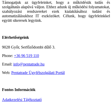
Támogatjuk az ügyfeleinket, hogy a működésük tudás és
szolgáltatás alapúvá váljon. Ehhez adunk új működési folyamatokat,
szabályozási rendszereket ezek kialakításához tudást és
automatizálásukhoz IT eszközöket. Célunk, hogy ügyfeleinkkel
együtt sikeresek legyünk.
Elérhetőségeink
9028 Győr, Serfőződombi dűlő 3.
Phone:
+36 96 519 110
Email:
info@pentatrade.hu
Web:
Pentatrade Ügyfélszolgálati Portál
Fontos Információk
Adatkezelési Tájékoztató