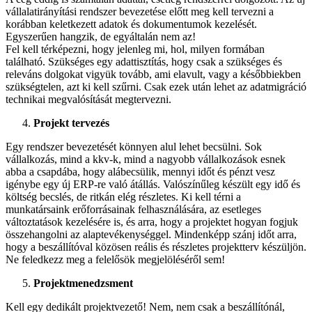
vállalatirányítási rendszer bevezetése előtt meg kell tervezni a
korábban keletkezett adatok és dokumentumok kezelését.
Egyszerűen hangzik, de egyáltalán nem az!
Fel kell térképezni, hogy jelenleg mi, hol, milyen formában
található. Szükséges egy adattisztítás, hogy csak a szükséges és
releváns dolgokat vigyük tovább, ami elavult, vagy a későbbiekben
szükségtelen, azt ki kell szűrni. Csak ezek után lehet az adatmigráció
technikai megvalósítását megtervezni.
Projekt tervezés
Egy rendszer bevezetését könnyen alul lehet becsülni. Sok
vállalkozás, mind a kkv-k, mind a nagyobb vállalkozások esnek
abba a csapdába, hogy alábecsülik, mennyi időt és pénzt vesz
igénybe egy új ERP-re való átállás. Valószínűleg készült egy idő és
költség becslés, de ritkán elég részletes. Ki kell térni a
munkatársaink erőforrásainak felhasználására, az esetleges
változtatások kezelésére is, és arra, hogy a projektet hogyan fogjuk
összehangolni az alaptevékenységgel. Mindenképp szánj időt arra,
hogy a beszállítóval közösen reális és részletes projektterv készüljön.
Ne feledkezz meg a felelősök megjelöléséről sem!
Projektmenedzsment
Kell egy dedikált projektvezető! Nem, nem csak a beszállítónál,