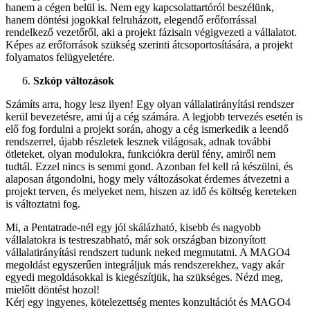
hanem a cégen belül is. Nem egy kapcsolattartóról beszélünk,
hanem döntési jogokkal felruházott, elegendő erőforrással
rendelkező vezetőről, aki a projekt fázisain végigvezeti a vállalatot.
Képes az erőforrások szükség szerinti átcsoportosítására, a projekt
folyamatos felügyeletére.
Szkóp változások
Számíts arra, hogy lesz ilyen! Egy olyan vállalatirányítási rendszer
kerül bevezetésre, ami új a cég számára. A legjobb tervezés esetén is
elő fog fordulni a projekt során, ahogy a cég ismerkedik a leendő
rendszerrel, újabb részletek lesznek világosak, adnak további
ötleteket, olyan modulokra, funkciókra derül fény, amiről nem
tudtál. Ezzel nincs is semmi gond. Azonban fel kell rá készülni, és
alaposan átgondolni, hogy mely változásokat érdemes átvezetni a
projekt terven, és melyeket nem, hiszen az idő és költség kereteken
is változtatni fog.
Mi, a Pentatrade-nél egy jól skálázható, kisebb és nagyobb
vállalatokra is testreszabható, már sok országban bizonyított
vállalatirányítási rendszert tudunk neked megmutatni. A MAGO4
megoldást egyszerűen integráljuk más rendszerekhez, vagy akár
egyedi megoldásokkal is kiegészítjük, ha szükséges. Nézd meg,
mielőtt döntést hozol!
Kérj egy ingyenes, kötelezettség mentes konzultációt és MAGO4