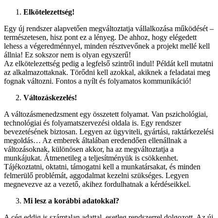
Elkötelezettség!
Egy új rendszer alapvetően megváltoztatja vállalkozása működését –
természetesen, hisz pont ez a lényeg. De ahhoz, hogy elégedett
lehess a végeredménnyel, minden résztvevőnek a projekt mellé kell
állnia! Ez sokszor nem is olyan egyszerű!
Az elkötelezettség pedig a legfelső szintről indul! Példát kell mutatni
az alkalmazottaknak. Törődni kell azokkal, akiknek a feladatai meg
fognak változni. Fontos a nyílt és folyamatos kommunikáció!
Változáskezelés!
A változásmenedzsment egy összetett folyamat. Van pszichológiai,
technológiai és folyamatszervezési oldala is. Egy rendszer
bevezetésének biztosan. Legyen az ügyviteli, gyártási, raktárkezelési
megoldás… Az emberek általában eredendően ellenállnak a
változásoknak, különösen akkor, ha az megváltoztatja a
munkájukat. Átmenetileg a teljesítményük is csökkenhet.
Tájékoztatni, oktatni, támogatni kell a munkatársakat, és minden
felmerülő problémát, aggodalmat kezelni szükséges. Legyen
megnevezve az a vezető, akihez fordulhatnak a kérdéseikkel.
Mi lesz a korábbi adatokkal?
A cég eddig is számtalan adattal, esetleg rendszerrel dolgozott. Az új