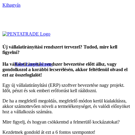
Kihagyás
Új vállalatirányítási rendszert tervezel? Tudod, mire kell
figyelni?
Ha vállalatirányítási rendszer bevezetése előtt állsz, vagy
View Larger Image
gondolkozol a korábbi lecserélésén, akkor feltétlenül olvasd el
ezt az összefoglalót!
Egy új vállalatirányítási (ERP) szoftver bevezetése nagy projekt.
Időt, pénzt és sok emberi erőforrást kell rááldozni.
De ha a megfelelő megoldás, megfelelő módon kerül kialakításra,
akkor számottevően növeli a termelékenységet, és valódi előnyöket
hoz a vállalkozás számára.
Mire figyelj, és hogyan csökkentsd a felmerülő kockázatokat?
Kezdetnek gondold át ezt a 6 fontos szempontot!