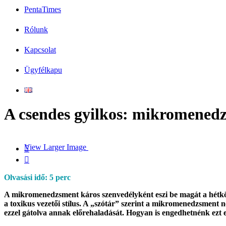
PentaTimes
Rólunk
Kapcsolat
Ügyfélkapu
A csendes gyilkos: mikromened
View Larger Image


Olvasási idő: 5 perc
A mikromenedzsment káros szenvedélyként eszi be magát a hétközna
a toxikus vezetői stílus. A „szótár” szerint a mikromenedzsment 
ezzel gátolva annak előrehaladását. Hogyan is engedhetnénk ezt e