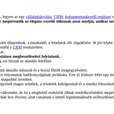
k, legyen az egy
vállalatirányítási
,
CRM
,
dokumentumkezelő rendszer
v
rt
megteremtik az elegáns vezetői stílusnak azon módját, amikor ne
ktek állapotának, a munkaidő, a feladatok stb. rögzítésére. Itt jön kép
endőit a
CRM
rendszerben.
at.
státusz megbeszéléseket folytatunk.
a,
ezt bízzuk az aktuális felelősre.
.
dat aktuális státuszát és a hozzá fűzött megjegyzéseket.
s folyamatok hatékonyságának javítására. Erre jó kódszer lehet egy bel
en magaddal szemben.
legyenek magas szintűek, a részletek kidolgozását és a munka felosztását
toztatni, de ha a megfelelő eszközök állnak rendelkezésünkre megéri. 
yünk lesz élvezni, amit csinálunk a lehető legminimálisabb erőfeszítéssel