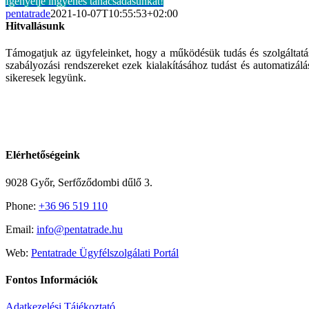
Igényelje ingyenes tanácsadásunkat!
pentatrade
2021-10-07T10:55:53+02:00
Hitvallásunk
Támogatjuk az ügyfeleinket, hogy a működésük tudás és szolgáltatá
szabályozási rendszereket ezek kialakításához tudást és automatizá
sikeresek legyünk.
Elérhetőségeink
9028 Győr, Serfőződombi dűlő 3.
Phone:
+36 96 519 110
Email:
info@pentatrade.hu
Web:
Pentatrade Ügyfélszolgálati Portál
Fontos Információk
Adatkezelési Tájékoztató