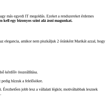
agy más egyedi IT megoldás. Ezeket a rendszereket érdemes
m kell egy bizonyos szint alá ásni magunkat.
be az elegancia, amikor nem piszkáljuk 2 óránként Marikát azzal, hogy
ső kérdőív összeállítása.
 pedig bízzuk a felelősökre.
Érezhetően jobb lesz a vállalati légkör, motiváltabbak lesznek
.