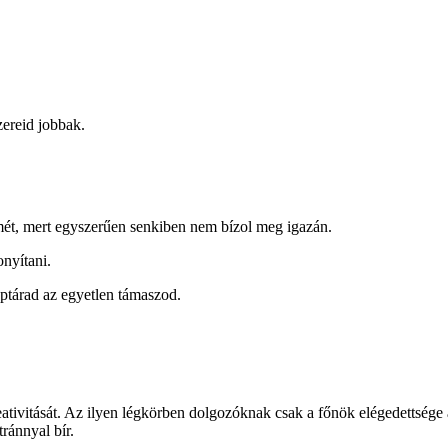
zereid jobbak.
lmét, mert egyszerűen senkiben nem bízol meg igazán.
nyítani.
ptárad az egyetlen támaszod.
tivitását. Az ilyen légkörben dolgozóknak csak a főnök elégedettsége a
ránnyal bír.