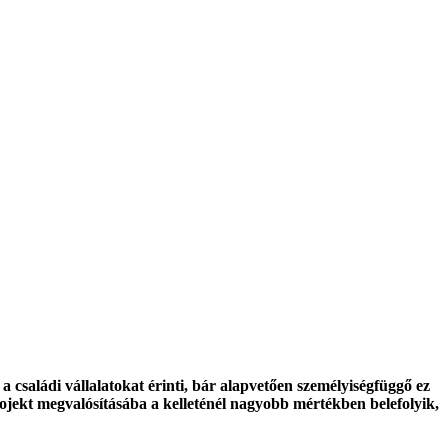
családi vállalatokat érinti, bár alapvetően személyiségfüggő ez
rojekt megvalósításába a kelleténél nagyobb mértékben belefolyik,