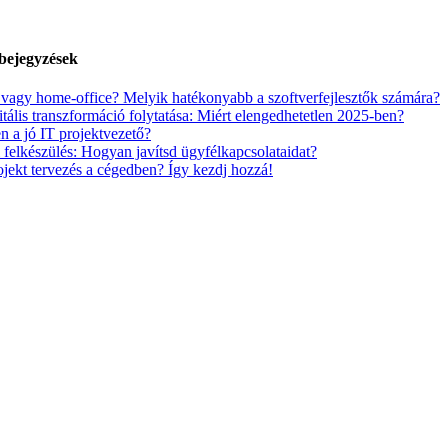
bejegyzések
 vagy home-office? Melyik hatékonyabb a szoftverfejlesztők számára?
itális transzformáció folytatása: Miért elengedhetetlen 2025-ben?
n a jó IT projektvezető?
 felkészülés: Hogyan javítsd ügyfélkapcsolataidat?
ojekt tervezés a cégedben? Így kezdj hozzá!