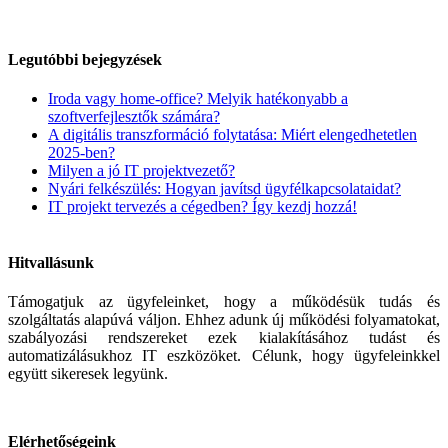
Legutóbbi bejegyzések
Iroda vagy home-office? Melyik hatékonyabb a
szoftverfejlesztők számára?
A digitális transzformáció folytatása: Miért elengedhetetlen
2025-ben?
Milyen a jó IT projektvezető?
Nyári felkészülés: Hogyan javítsd ügyfélkapcsolataidat?
IT projekt tervezés a cégedben? Így kezdj hozzá!
Hitvallásunk
Támogatjuk az ügyfeleinket, hogy a működésük tudás és
szolgáltatás alapúvá váljon. Ehhez adunk új működési folyamatokat,
szabályozási rendszereket ezek kialakításához tudást és
automatizálásukhoz IT eszközöket. Célunk, hogy ügyfeleinkkel
együtt sikeresek legyünk.
Elérhetőségeink