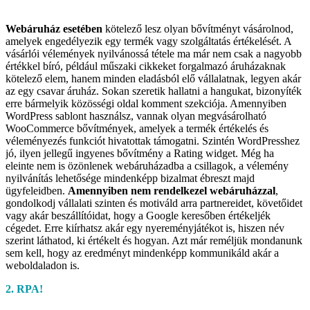
Webáruház esetében
kötelező lesz olyan bővítményt vásárolnod,
amelyek engedélyezik egy termék vagy szolgáltatás értékelését. A
vásárlói vélemények nyilvánossá tétele ma már nem csak a nagyobb
értékkel bíró, például műszaki cikkeket forgalmazó áruházaknak
kötelező elem, hanem minden eladásból elő vállalatnak, legyen akár
az egy csavar áruház. Sokan szeretik hallatni a hangukat, bizonyíték
erre bármelyik közösségi oldal komment szekciója. Amennyiben
WordPress sablont használsz, vannak olyan megvásárolható
WooCommerce bővítmények, amelyek a termék értékelés és
véleményezés funkciót hivatottak támogatni. Szintén WordPresshez
jó, ilyen jellegű ingyenes bővítmény a Rating widget. Még ha
eleinte nem is özönlenek webáruházadba a csillagok, a vélemény
nyilvánítás lehetősége mindenképp bizalmat ébreszt majd
ügyfeleidben.
Amennyiben nem rendelkezel webáruházzal
,
gondolkodj vállalati szinten és motiváld arra partnereidet, követőidet
vagy akár beszállítóidat, hogy a Google keresőben értékeljék
cégedet. Erre kiírhatsz akár egy nyereményjátékot is, hiszen név
szerint láthatod, ki értékelt és hogyan. Azt már reméljük mondanunk
sem kell, hogy az eredményt mindenképp kommunikáld akár a
weboldaladon is.
2. RPA!