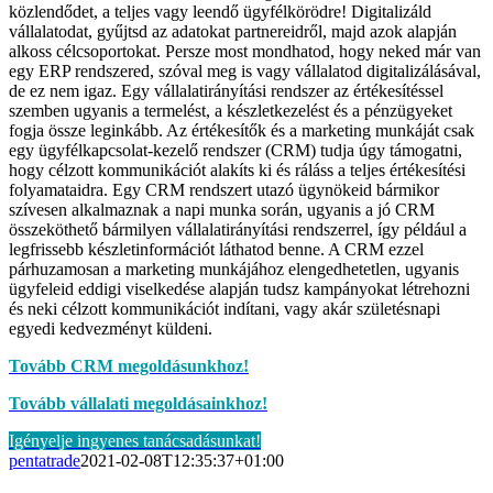
közlendődet, a teljes vagy leendő ügyfélkörödre! Digitalizáld
vállalatodat, gyűjtsd az adatokat partnereidről, majd azok alapján
alkoss célcsoportokat. Persze most mondhatod, hogy neked már van
egy ERP rendszered, szóval meg is vagy vállalatod digitalizálásával,
de ez nem igaz. Egy vállalatirányítási rendszer az értékesítéssel
szemben ugyanis a termelést, a készletkezelést és a pénzügyeket
fogja össze leginkább. Az értékesítők és a marketing munkáját csak
egy ügyfélkapcsolat-kezelő rendszer (CRM) tudja úgy támogatni,
hogy célzott kommunikációt alakíts ki és ráláss a teljes értékesítési
folyamataidra. Egy CRM rendszert utazó ügynökeid bármikor
szívesen alkalmaznak a napi munka során, ugyanis a jó CRM
összeköthető bármilyen vállalatirányítási rendszerrel, így például a
legfrissebb készletinformációt láthatod benne. A CRM ezzel
párhuzamosan a marketing munkájához elengedhetetlen, ugyanis
ügyfeleid eddigi viselkedése alapján tudsz kampányokat létrehozni
és neki célzott kommunikációt indítani, vagy akár születésnapi
egyedi kedvezményt küldeni.
Tovább CRM megoldásunkhoz!
Tovább vállalati megoldásainkhoz!
Igényelje ingyenes tanácsadásunkat!
pentatrade
2021-02-08T12:35:37+01:00