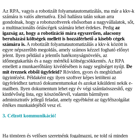
Az RPA, vagyis a robotizált folyamatautomatizálás, ma már a kkv-k
számára is valós alternatíva. Első hallásra talán sokan arra
gondolnak, hogy a robotszoftverek elsősorban a nagyvállalatok, sőt,
a multinacionális óriáscégek számára lehet érdekes. Pedig
az
igazság az, hogy a robotizáció mára egyszerűen, alacsony
beruházási költségek mellett is hozzáférhető a kisebb cégek
számára is.
A robotizált folyamatautomatizálás a kkv-k között is
egyre népszerűbb megoldás, amely számos kézzel fogható előnyt
jelent. Ilyen például a jelentős hatékonyságnövelés, az
időmegtakarítás és a nagy mértékű költségcsökkentés. Az RPA
emellett a munkaerőhiány kivédésében is nagy segítséget nyújt.
De
mit éreznek ebből ügyfeleid?
Röviden, gyors és megbízható
ügyintézést. Példaként egy ilyen szoftver képes letölteni az
ügyfeleidhez tartozó dokumentumokat és azokat kiküldeni nekik e-
mailben. Ilyen dokumentum lehet egy év végi számlaösszesítő, egy
kintlévőség lista, egy köszönőlevél, valamin bármilyen
adminisztratív jellegű feladat, amely egyébként az ügyfélszolgálat
értékes munkaidejéből vesz el.
3. Célzott kommunikáció!
Ha tömören és velősen szeretnénk fogalmazni, ne told rá minden