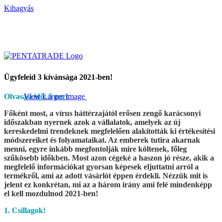
Kihagyás
Ügyfeleid 3 kívánsága 2021-ben!
Olvasási idő: 5 perc
View Larger Image
Főként most, a vírus háttérzajától erősen zengő karácsonyi
időszakban nyernek azok a vállalatok, amelyek az új
kereskedelmi trendeknek megfelelően alakították ki értékesítési
módszereiket és folyamataikat. Az emberek tutira akarnak
menni, egyre inkább megfontolják mire költenek, főleg
szűkösebb időkben. Most azon cégeké a haszon jó része, akik a
megfelelő információkat gyorsan képesek eljuttatni arról a
termékről, ami az adott vásárlót éppen érdekli. Nézzük mit is
jelent ez konkrétan, mi az a három irány ami felé mindenképp
el kell mozdulnod 2021-ben!
1. Csillagok!