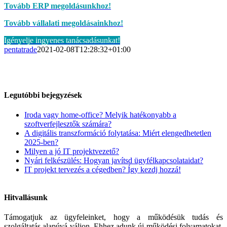
Tovább ERP megoldásunkhoz!
Tovább vállalati megoldásainkhoz!
Igényelje ingyenes tanácsadásunkat!
pentatrade
2021-02-08T12:28:32+01:00
Legutóbbi bejegyzések
Iroda vagy home-office? Melyik hatékonyabb a
szoftverfejlesztők számára?
A digitális transzformáció folytatása: Miért elengedhetetlen
2025-ben?
Milyen a jó IT projektvezető?
Nyári felkészülés: Hogyan javítsd ügyfélkapcsolataidat?
IT projekt tervezés a cégedben? Így kezdj hozzá!
Hitvallásunk
Támogatjuk az ügyfeleinket, hogy a működésük tudás és
szolgáltatás alapúvá váljon. Ehhez adunk új működési folyamatokat,