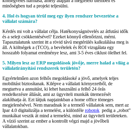
költségvetés hármasa, amely alapján a megfelelő ütemben és
minőségben tud a projekt teljesülni.
4. Hol és hogyan térül meg egy ilyen rendszer bevezetése a
vállalat számára?
Kérdés mi volt a vállalat célja. Hatékonyságnövelés az átfutási idők
és a selejt csökkentésével? Ezeket könnyű ellenőrizni, mérni.
Tapasztalatunk szerint itt a rövid távú megtérülés kalkulálása meg is
áll. A költségek a (TCO), a bevételek és ROI vizsgálata egy
hosszabb folyamat eredménye lesz, ami 3-5 éves ciklust ölelhet fel.
5. Milyen lesz az ERP megoldások jövője, merre halad a világ a
vállalatirányítási rendszerek területén?
Egyértelműen azon felhős megoldásoké a jövő, amelyek teljes
mobilitást biztosítanak. Kilépve a vállalati környezetből, de
megtartva a annuitást, ki lehet használni a felhő 24 órás
rendelkezésre állását, ami az ügyviteli munkák ütemezését
alakíthatja át. Ezt látjuk napjainkban a home office tömeges
megjelenésével. Nem maradnak le a termelő vállalatok sem, mert az
Ipar 4.0 digitalizálja a termelést, a különféle
robotok
pedig a „robot”
munkákat veszik át mind a termelési, mind az ügyviteli területeken.
A vízió szerint az ember a kontrollt végzi majd a jövőbeli
vállalatokban.