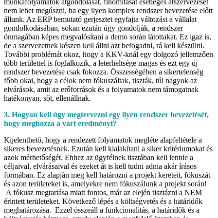
munkafolyamatok átgondolását, finomítását esetleges átszervezését
nem lehet megúszni, ha egy ilyen komplex rendszer bevezetése előtt
állunk. Az ERP bemutató gerjesztet egyfajta változást a vállalat
gondolkodásában, sokan ezután úgy gondolják, a rendszer
önmagában képes megvalósítani a demo során látottakat. Ez igaz is,
de a szervezetnek készen kell állni azt befogadni, rá kell készülni.
További problémát okoz, hogy a KKV-knál egy dolgozó jellemzően
több területtel is foglalkozik, a leterheltsége magas és ezt egy új
rendszer bevezetése csak fokozza. Összességében a sikertelenség
főbb okai, hogy a célok nem fókuszáltak, tiszták, túl nagyok az
elvárások, amit az erőforrások és a folyamatok nem támogatnak
hatékonyan, sőt, ellenállnak.
3. Hogyan kell úgy megtervezni egy ilyen rendszer bevezetését,
hogy meghozza a várt eredményt?
Kijelenthető, hogy a rendezett folyamatok megléte alapfeltétele a
sikeres bevezetésnek. Ezután kell kialakítani a siker kritériumokat és
azok mérhetőségét. Ehhez az ügyfélnek tisztában kell lennie a
céljaival, elvárásaival és ezeket át is kell tudni adnia akár írásos
formában. Ez alapján meg kell határozni a projekt kereteit, fókuszát
és azon területeket is, amelyekre nem fókuszálunk a projekt során!
A fókusz megtartása miatt fontos, már az elején tisztázni a NEM
érintett területeket. Következő lépés a költségvetés és a határidők
meghatározása. Ezzel összeáll a funkcionalitás, a határidők és a