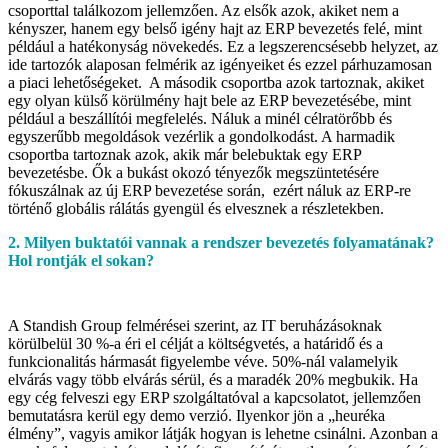
csoporttal találkozom jellemzően. Az elsők azok, akiket nem a
kényszer, hanem egy belső igény hajt az ERP bevezetés felé, mint
például a hatékonyság növekedés. Ez a legszerencsésebb helyzet, az
ide tartozók alaposan felmérik az igényeiket és ezzel párhuzamosan
a piaci lehetőségeket. A második csoportba azok tartoznak, akiket
egy olyan külső körülmény hajt bele az ERP bevezetésébe, mint
például a beszállítói megfelelés. Náluk a minél célratörőbb és
egyszerűbb megoldások vezérlik a gondolkodást. A harmadik
csoportba tartoznak azok, akik már belebuktak egy ERP
bevezetésbe. Ők a bukást okozó tényezők megszüntetésére
fókuszálnak az új ERP bevezetése során, ezért náluk az ERP-re
történő globális rálátás gyengül és elvesznek a részletekben.
2. Milyen buktatói vannak a rendszer bevezetés folyamatának?
Hol rontják el sokan?
A Standish Group felmérései szerint, az IT beruházásoknak
körülbelül 30 %-a éri el célját a költségvetés, a határidő és a
funkcionalitás hármasát figyelembe véve. 50%-nál valamelyik
elvárás vagy több elvárás sérül, és a maradék 20% megbukik. Ha
egy cég felveszi egy ERP szolgáltatóval a kapcsolatot, jellemzően
bemutatásra kerül egy demo verzió. Ilyenkor jön a „heuréka
élmény”, vagyis amikor látják hogyan is lehetne csinálni. Azonban a