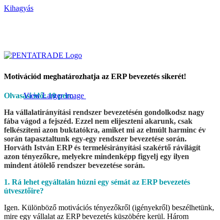
Kihagyás
Motivációd meghatározhatja az ERP bevezetés sikerét!
Olvasási idő: 10 perc
View Larger Image
Ha vállalatirányítási rendszer bevezetésén gondolkodsz nagy
fába vágod a fejszéd. Ezzel nem elijeszteni akarunk, csak
felkészíteni azon buktatókra, amiket mi az elmúlt harminc év
során tapasztaltunk egy-egy rendszer bevezetése során.
Horváth István ERP és termelésirányítási szakértő rávilágít
azon tényezőkre, melyekre mindenképp figyelj egy ilyen
mindent átölelő rendszer bevezetése során.
1. Rá lehet egyáltalán húzni egy sémát az ERP bevezetés
útvesztőire?
Igen. Különböző motivációs tényezőkről (igényekről) beszélhetünk,
mire egy vállalat az ERP bevezetés küszöbére kerül. Három